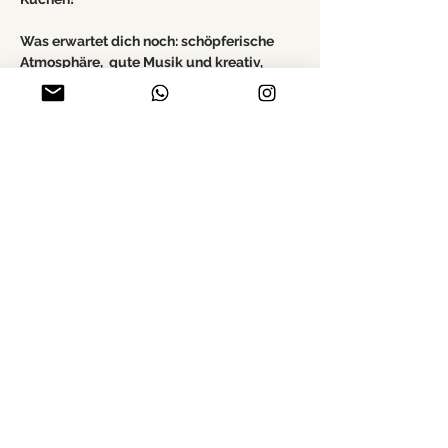
Was erwartet dich noch: schöpferische 
Atmosphäre,  gute Musik und kreativ, 
inspirierende Begegnungen!
Ganz gleich, ob Einsteiger oder 
Fortgeschrittener – alle sind herzlich 
eingeladen!
 Wir freuen uns auf dich!☕️🍵
Mehr anzeigen
Diese Veranstaltung teilen