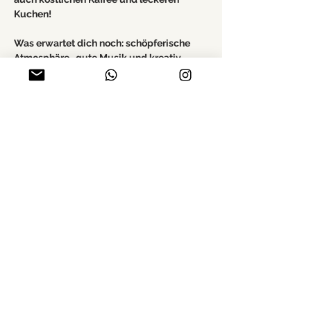
Kuchen!
Was erwartet dich noch: schöpferische 
Atmosphäre,  gute Musik und kreativ, 
inspirierende Begegnungen!
Ganz gleich, ob Einsteiger oder 
Fortgeschrittener – alle sind herzlich 
eingeladen!
 Wir freuen uns auf dich!☕️🍵
Mehr anzeigen
Diese Veranstaltung teilen