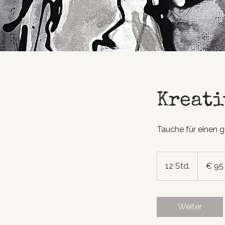
Kreati
Tauche für einen 
95
Euro
12 Std.
1
€ 95
2
S
t
Weiter
d