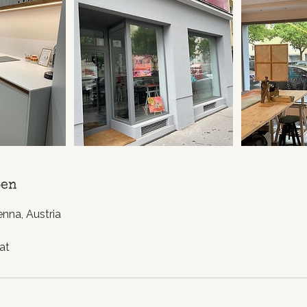
ben
nna, Austria
at