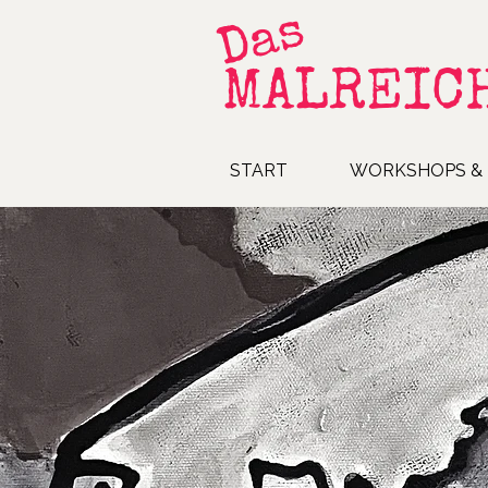
Das
MALREIC
START
WORKSHOPS & 