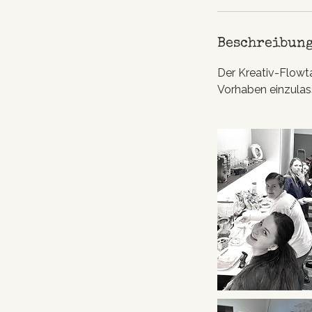
.
Beschreibun
Der Kreativ-Flowt
Vorhaben einzulass